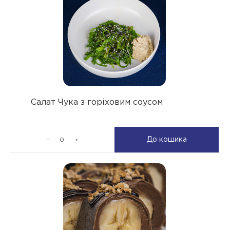
Салат Чука з горіховим соусом
До кошика
-
+