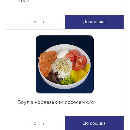
Кола
До кошика
-
+
Боул з норвезьким лососем с/с
До кошика
-
+