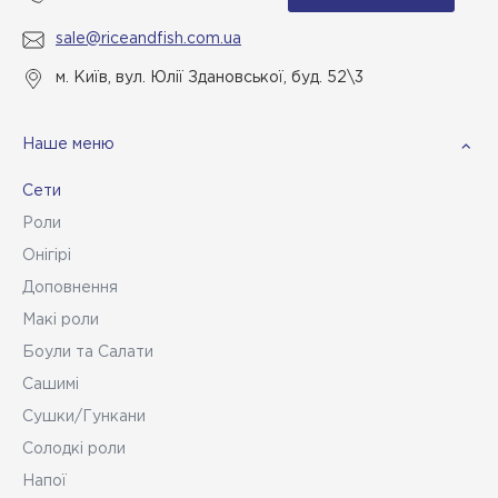
sale@riceandfish.com.ua
м. Київ, вул. Юлії Здановської, буд. 52\3
Наше меню
Сети
Роли
Онігірі
Доповнення
Макі роли
Боули та Салати
Сашимі
Сушки/Гункани
Солодкі роли
Напої