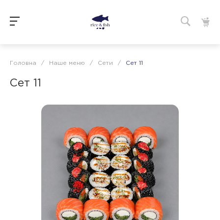
Головна
/
Наше меню
/
Сети
/
Сет 11
Сет 11