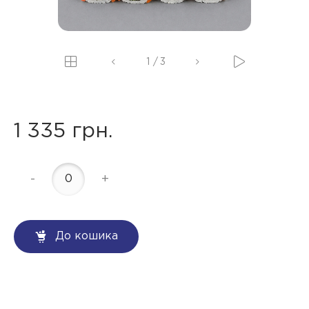
1
/
3
1 335 грн.
-
+
До кошика