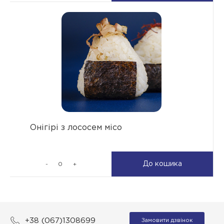
Онігірі з лососем місо
До кошика
-
+
+38 (067)1308699
Замовити дзвінок