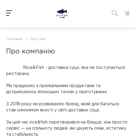
Головна
/
Про нас
Про компанію
Rice&Fish
- доставка суші, яка не поступається
ресторану.
Ми працюємо з преміальними продуктами та
дотримуємось японських технік у приготуванні.
З 2018 року ми розвиваємо бренд, який для багатьох
став синонімом якості у світі доставки суші.
За цей час rice&fish перетворився на більше, ніж просто
сервіс — на спільноту людей, які цінують смак, естетику
та стабільність.