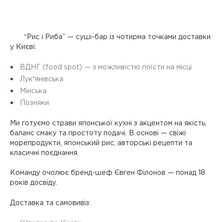
“Рис і Риба” — суші-бар із чотирма точками доставки
у Києві:
ВДНГ (food spot)
— з можливістю поїсти на місці
Лукʼянівська
Мінська
Позняки
Ми готуємо страви японської кухні з акцентом на якість,
баланс смаку та простоту подачі. В основі — свіжі
морепродукти, японський рис, авторські рецепти та
класичні поєднання.
Команду очолює бренд-шеф
Євген Філонов
— понад 18
років досвіду.
Доставка та самовивіз: