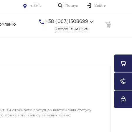
м. Київ
Пошук
Увійти
+38 (067)1308699
омпанію
Замовити дзвінок
+38 (067)1308699
м. Київ
Пн-Пт: 10:00-22:00 Cб-
Нд: 10:00-22:00
айті ви отримаєте доступ до відстеження статусу
го облікового запису та інших нових