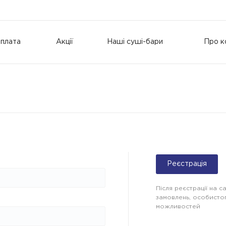
оплата
Акції
Наші суші-бари
Про к
Реєстрація
Після реєстрації на с
замовлень, особисто
можливостей