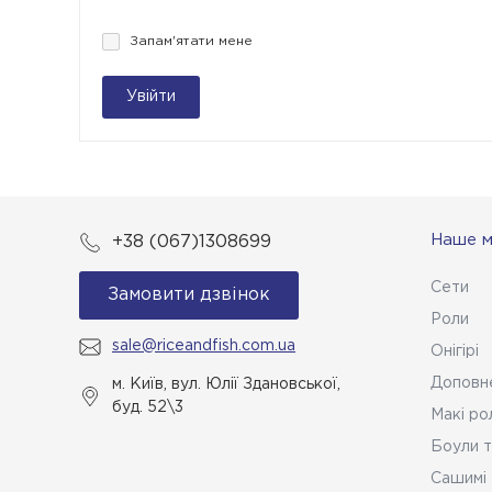
Запам'ятати мене
Увійти
Наше 
+38 (067)1308699
Сети
Замовити дзвінок
Роли
sale@riceandfish.com.ua
Онігірі
Доповн
м. Київ, вул. Юлії Здановської,
буд. 52\3
Макі ро
Боули т
Сашимі