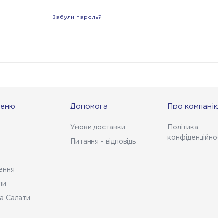
Забули пароль?
меню
Допомога
Про компані
Умови доставки
Політика
конфіденційно
Питання - відповідь
ення
ли
а Салати