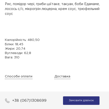
Рис, помідор чері, гриби шіїтаке, такуан, боби Едамаме,
лосось с/с, мікрогрін люцерна, крем соус, трюфельний
соус
Калорійність: 480,50
Білки: 18,45
Жири: 20,74
Вуглеводи: 62,8
Вага: 310
Способи оплати
Доставка
+38 (067)1308699
Замовити дзвінок