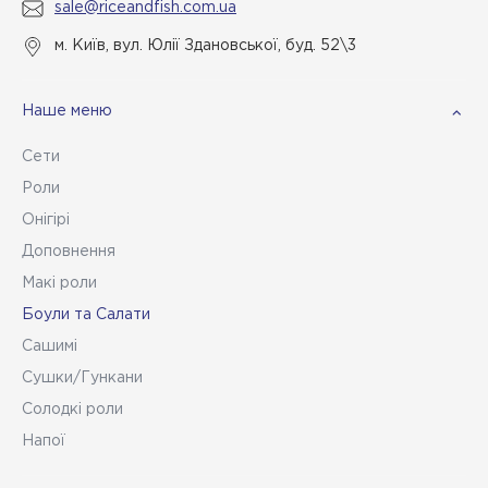
sale@riceandfish.com.ua
м. Київ, вул. Юлії Здановської, буд. 52\3
Наше меню
Сети
Роли
Онігірі
Доповнення
Макі роли
Боули та Салати
Сашимі
Сушки/Гункани
Солодкі роли
Напої