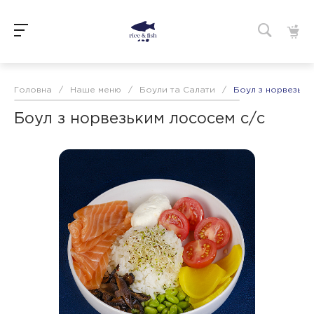
Головна
/
Наше меню
/
Боули та Салати
/
Боул з норвезьки
Боул з норвезьким лососем с/с