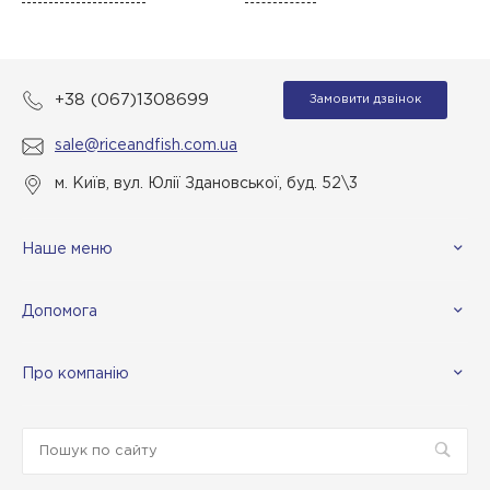
+38 (067)1308699
Замовити дзвінок
sale@riceandfish.com.ua
м. Київ, вул. Юлії Здановської, буд. 52\3
Наше меню
Допомога
Про компанію