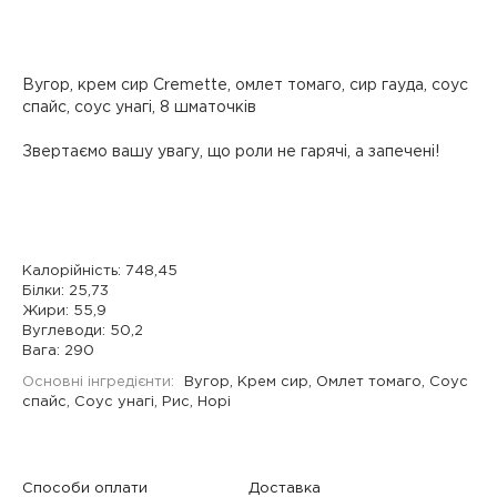
Вугор, крем сир Cremette, омлет томаго, сир гауда, соус
спайс, соус унагі, 8 шматочків
Звертаємо вашу увагу, що роли не гарячі, а запечені!
Калорійність: 748,45
Білки: 25,73
Жири: 55,9
Вуглеводи: 50,2
Вага: 290
Основні інгредієнти:
Вугор, Крем сир, Омлет томаго, Соус
спайс, Соус унагі, Рис, Норі
Способи оплати
Доставка