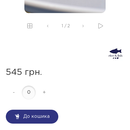
1
/
2
545 грн.
-
+
До кошика