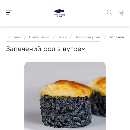
Головна
/
Наше меню
/
Роли
/
Запечені роли
/
Запечений 
Запечений рол з вугрем