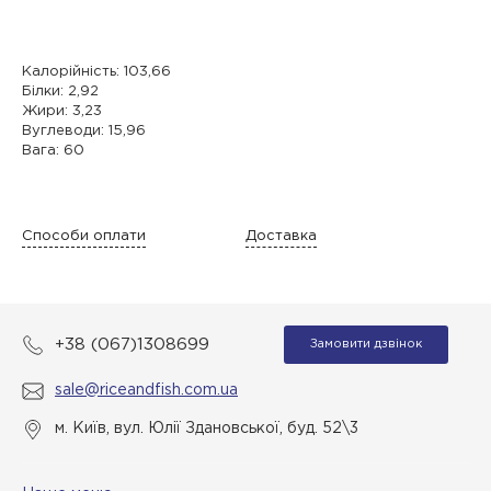
Калорійність: 103,66
Білки: 2,92
Жири: 3,23
Вуглеводи: 15,96
Вага: 60
Способи оплати
Доставка
+38 (067)1308699
Замовити дзвінок
sale@riceandfish.com.ua
м. Київ, вул. Юлії Здановської, буд. 52\3