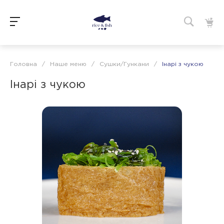
Головна
/
Наше меню
/
Сушки/Гункани
/
Інарі з чукою
Інарі з чукою