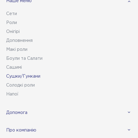
Наше меню
Сети
Роли
Онігірі
Доповнення
Макі роли
Боули та Салати
Сашимі
Сушки/Гункани
Солодкі роли
Напої
Допомога
Про компанію