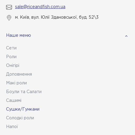
sale@riceandfish.com.ua
м. Київ, вул. Юлії Здановської, буд. 52\3
Наше меню
Сети
Роли
Онігірі
Доповнення
Макі роли
Боули та Салати
Сашимі
Сушки/Гункани
Солодкі роли
Напої