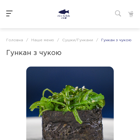
Головна
/
Наше меню
/
Сушки/Гункани
/
Гункан з чукою
Гункан з чукою