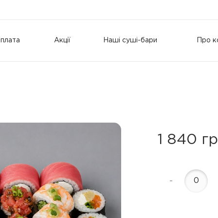
оплата
Акції
Наші суші-бари
Про к
1 840 гр
-