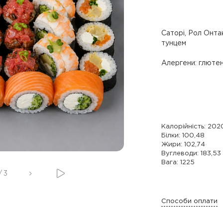
Саторі, Рол Онтак
тунцем
Алергени: глютен,
Калорійність: 202
Білки: 100,48
Жири: 102,74
Вуглеводи: 183,53
Вага: 1225
/
3
Способи оплати