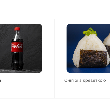
а
Онігірі з креветкою