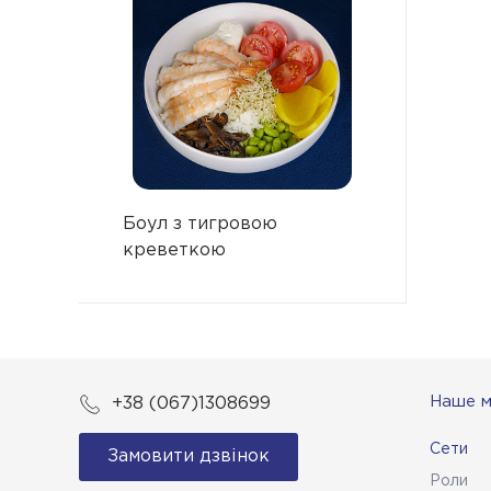
Боул з тигровою
креветкою
Наше 
+38 (067)1308699
Сети
Замовити дзвінок
Роли