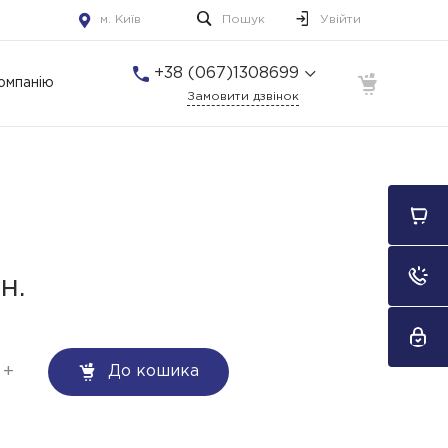
м. Київ
Пошук
Увійти
+38 (067)1308699
омпанію
Замовити дзвінок
+38 (067)1308699
м. Київ
Пн-Пт: 10:00-22:00 Cб-
Нд: 10:00-22:00
н.
+
До кошика