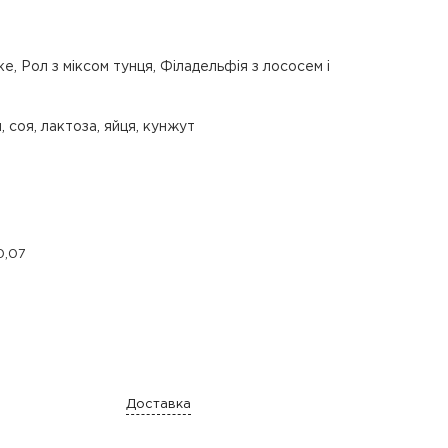
е, Рол з міксом тунця, Філадельфія з лососем і
 соя, лактоза, яйця, кунжут
0,07
Доставка