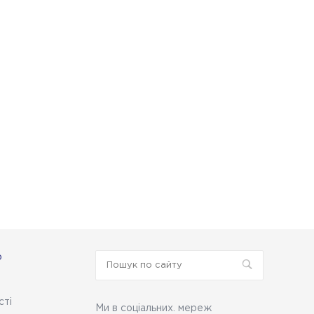
ю
сті
Ми в соціальних. мереж