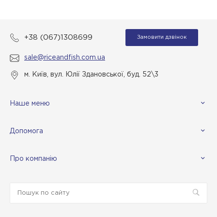
+38 (067)1308699
Замовити дзвінок
sale@riceandfish.com.ua
м. Київ, вул. Юлії Здановської, буд. 52\3
Наше меню
Допомога
Про компанію