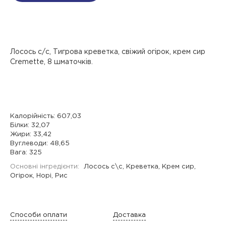
Лосось с/с, Тигрова креветка, свіжий огірок, крем сир
Cremette, 8 шматочків.
Калорійність: 607,03
Білки: 32,07
Жири: 33,42
Вуглеводи: 48,65
Вага: 325
Основні інгредієнти:
Лосось с\с, Креветка, Крем сир,
Огірок, Норі, Рис
Способи оплати
Доставка