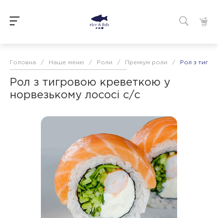
Головна
/
Наше меню
/
Роли
/
Преміум роли
/
Рол з тигро
Рол з тигровою креветкою у
норвезькому лососі с/с