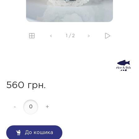
1
/
2
560 грн.
-
+
До кошика