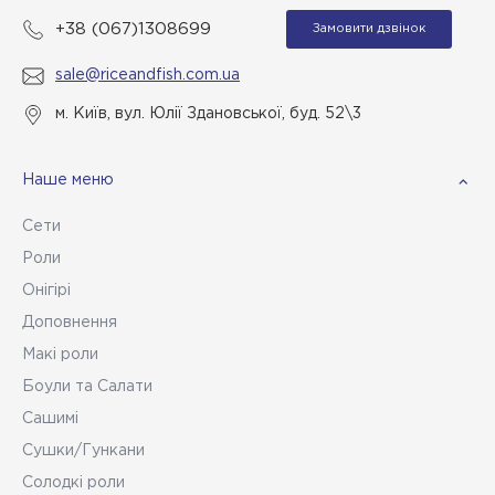
+38 (067)1308699
Замовити дзвінок
sale@riceandfish.com.ua
м. Київ, вул. Юлії Здановської, буд. 52\3
Наше меню
Сети
Роли
Онігірі
Доповнення
Макі роли
Боули та Салати
Сашимі
Сушки/Гункани
Солодкі роли