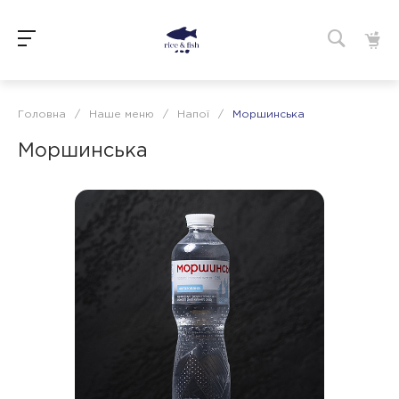
Головна
/
Наше меню
/
Напої
/
Моршинська
Моршинська