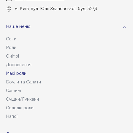
м. Київ, вул. Юлії Здановської, буд. 52\3
Наше меню
Сети
Роли
Онігірі
Доповнення
Макі роли
Боули та Салати
Сашимі
Сушки/Гункани
Солодкі роли
Напої