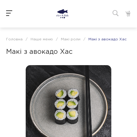
Головна
/
Наше меню
/
Макі роли
/
Макі з авокадо Хас
Макі з авокадо Хас