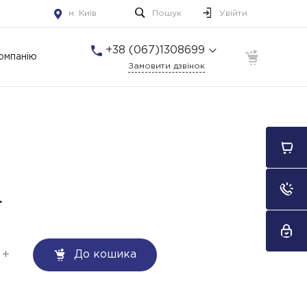
м. Київ
Пошук
Увійти
+38 (067)1308699
омпанію
Замовити дзвінок
+38 (067)1308699
м. Київ
Пн-Пт: 10:00-22:00 Cб-
Нд: 10:00-22:00
.
+
До кошика