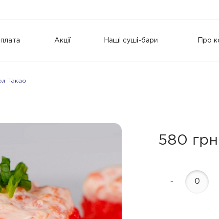
оплата
Акції
Наші суші-бари
Про к
ол Такао
580 грн
-