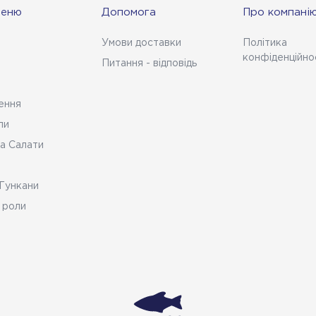
меню
Допомога
Про компані
Умови доставки
Політика
конфіденційно
Питання - відповідь
ення
ли
а Салати
Гункани
 роли