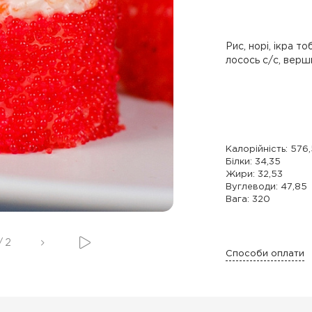
Рис, норі, ікра т
лосось с/с, верш
Калорійність: 576,
Білки: 34,35
Жири: 32,53
Вуглеводи: 47,85
Вага: 320
/
2
Способи оплати