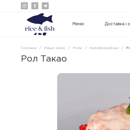
Меню
Доставка і 
Головна
/
Наше меню
/
Роли
/
Калифорнійські
/
Р
Рол Такао