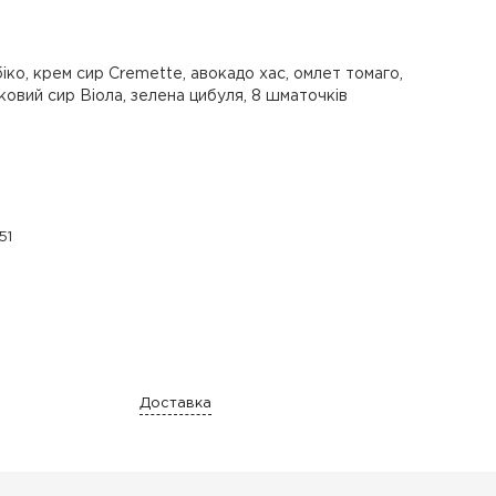
обіко, крем сир Cremette, авокадо хас, омлет томаго,
ковий сир Віола, зелена цибуля, 8 шматочків
51
Доставка