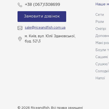
Наше 
+38 (067)1308699
Сети
Замовити дзвінок
Роли
sale@riceandfish.com.ua
Онігірі
Доповн
м. Київ, вул. Юлії Здановської,
буд. 52\3
Макі ро
Боули т
Сашимі
Сушки/
Солодкі
Напої
© 2026 Riceandfish, Всі права захищені