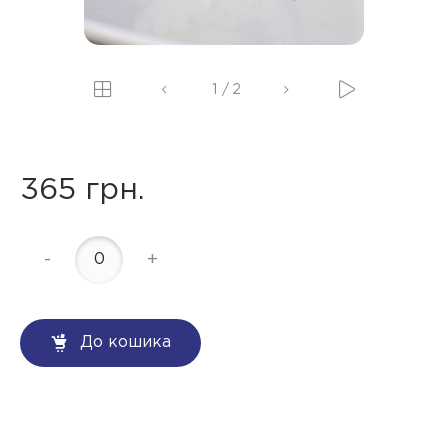
1
/
2
365 грн.
-
+
До кошика