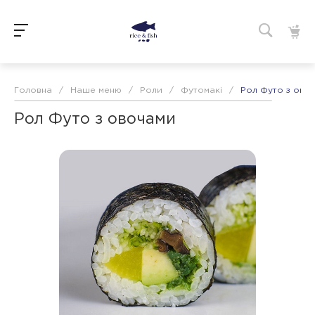
Головна
/
Наше меню
/
Роли
/
Футомакі
/
Рол Футо з ово
Рол Футо з овочами