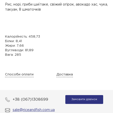
Рис, норі, гриби шиїтаке, свіжий огірок, авокадо хас, чука,
такуан, 8 шматочків
Калорійність: 458,73
Білки: 8,41
Жири: 7,66
Вуглеводи: 81,89
Вага: 285
Способи оплати
Доставка
+38 (067)1308699
Замовити дзвінок
sale@riceandfish.com.ua