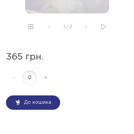
1
/
2
365 грн.
-
+
До кошика