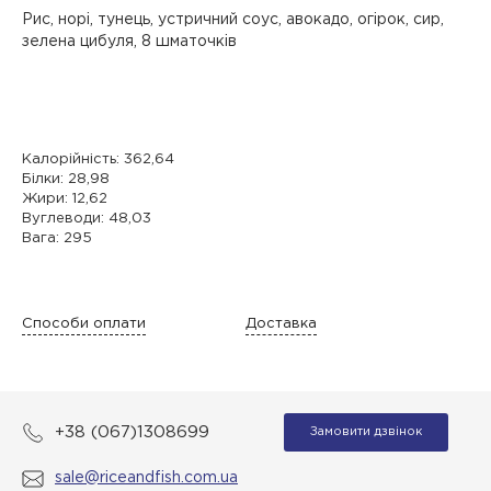
Рис, норі, тунець, устричний соус, авокадо, огірок, сир,
зелена цибуля, 8 шматочків
Калорійність: 362,64
Білки: 28,98
Жири: 12,62
Вуглеводи: 48,03
Вага: 295
Способи оплати
Доставка
+38 (067)1308699
Замовити дзвінок
sale@riceandfish.com.ua