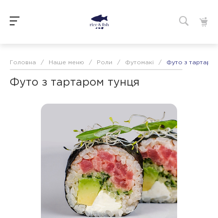
Головна
/
Наше меню
/
Роли
/
Футомакі
/
Футо з тартаром
Футо з тартаром тунця