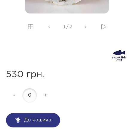
1
/
2
530 грн.
-
+
До кошика