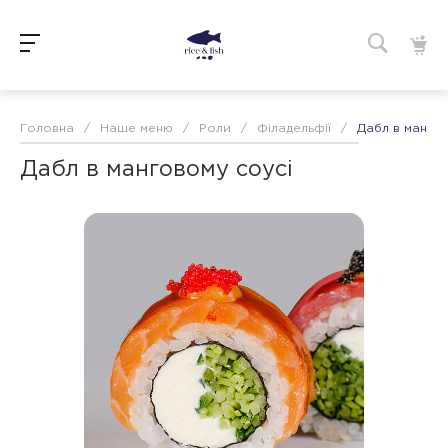
Головна
/
Наше меню
/
Роли
/
Філадельфії
/
Дабл в мангов
Дабл в манговому соусі