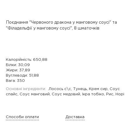
Поєднання "Червоного дракона у манговому соусі" та
"Філадельфії у манговому соусі", 8 шматочків
Калорійність: 650,88
Білки: 30,09
Жири: 37,89
Вуглеводи: 51,88
Вага: 350
Основні інгредієнти:
Лосось с\с, Тунець, Крем сир, Соус
спайс, Соус манговий, Соус медовий, Ікра тобіко, Рис, Норі
Способи оплати
Доставка