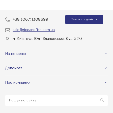
+38 (067)1308699
Замовити дзвінок
sale@riceandfish.com.ua
м. Київ, вул. Юлії Здановської, буд. 52\3
Наше меню
Допомога
Про компанію