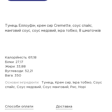
Тунець Еллоуфін, крем сир Cremette, соус спайс,
манговий соус, соус медовий, ікра тобіко, 8 шматочків
Калорійність: 611,18
Білки: 27,17
Жири: 33,88
Вуглеводи: 52,21
Вага: 350
Основні інгредієнти:
Тунець, Крем сир, Ікра тобіко, Соус
спайс, Соус медовий, Соус манговий, Рис, Норі
Способи оплати
Доставка