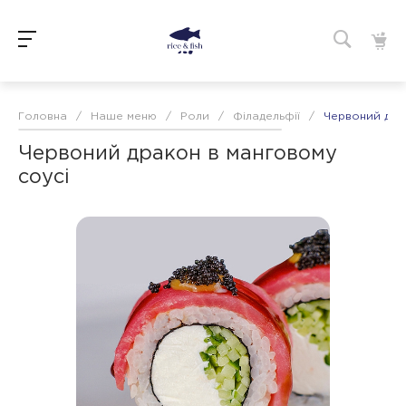
Головна
/
Наше меню
/
Роли
/
Філадельфії
/
Червоний дра
Червоний дракон в манговому
соусі