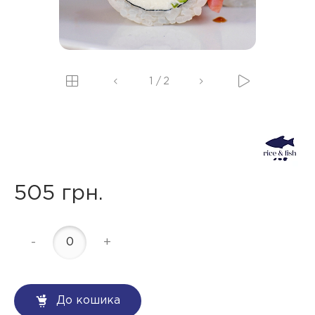
1
/
2
505 грн.
-
+
До кошика