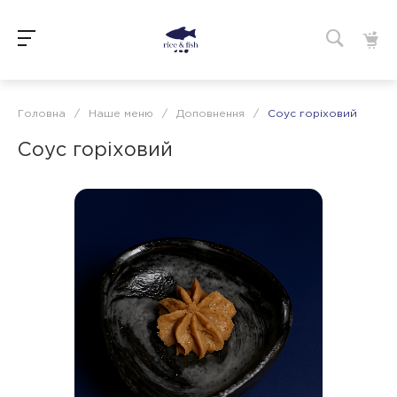
Головна
/
Наше меню
/
Доповнення
/
Соус горіховий
Соус горіховий