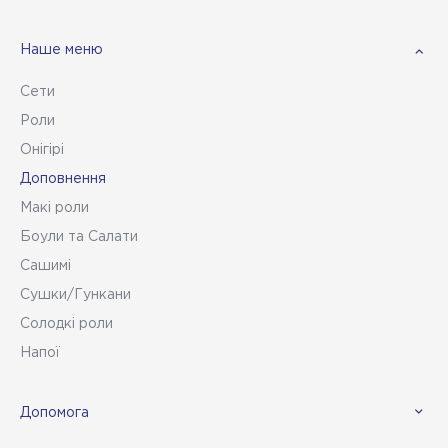
Наше меню
Сети
Роли
Онігірі
Доповнення
Макі роли
Боули та Салати
Сашимі
Сушки/Гункани
Солодкі роли
Напої
Допомога